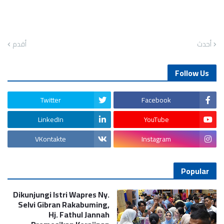
أحدث
أقدم
Follow Us
Twitter
Facebook
LinkedIn
YouTube
VKontakte
Instagram
Popular
Dikunjungi Istri Wapres Ny.
Selvi Gibran Rakabuming,
Hj. Fathul Jannah