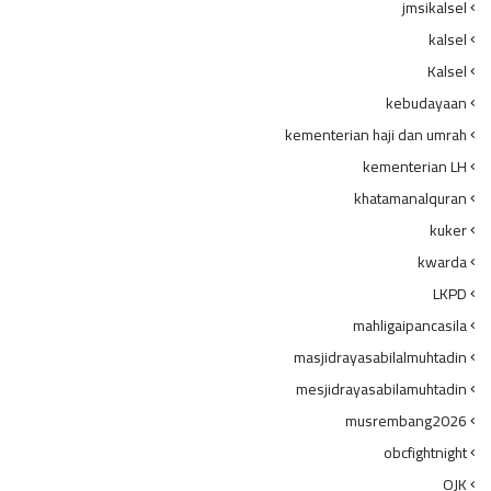
jmsikalsel
kalsel
Kalsel
kebudayaan
kementerian haji dan umrah
kementerian LH
khatamanalquran
kuker
kwarda
LKPD
mahligaipancasila
masjidrayasabilalmuhtadin
mesjidrayasabilamuhtadin
musrembang2026
obcfightnight
OJK