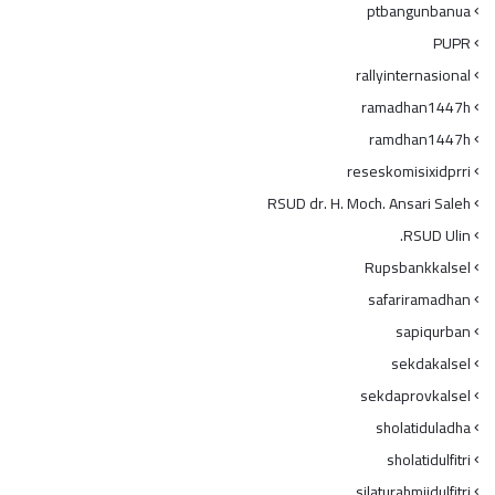
ptbangunbanua
PUPR
rallyinternasional
ramadhan1447h
ramdhan1447h
reseskomisixidprri
RSUD dr. H. Moch. Ansari Saleh
RSUD Ulin.
Rupsbankkalsel
safariramadhan
sapiqurban
sekdakalsel
sekdaprovkalsel
sholatiduladha
sholatidulfitri
silaturahmiidulfitri