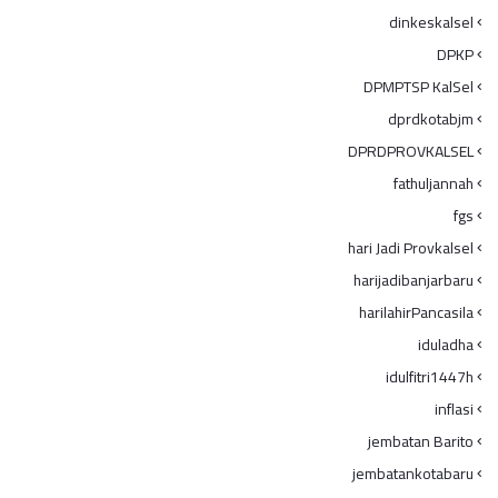
dinkeskalsel
DPKP
DPMPTSP KalSel
dprdkotabjm
DPRDPROVKALSEL
fathuljannah
fgs
hari Jadi Provkalsel
harijadibanjarbaru
harilahirPancasila
iduladha
idulfitri1447h
inflasi
jembatan Barito
jembatankotabaru