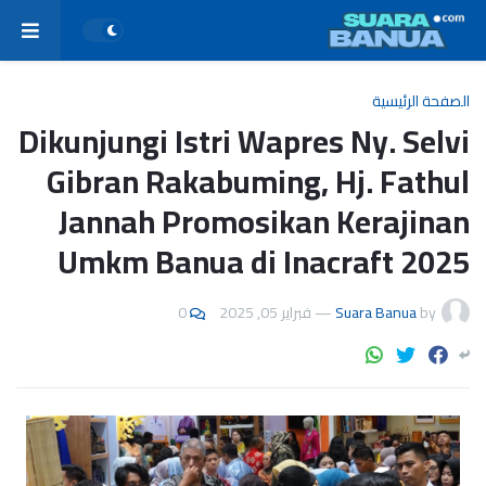
الصفحة الرئيسية
Dikunjungi Istri Wapres Ny. Selvi
Gibran Rakabuming, Hj. Fathul
Jannah Promosikan Kerajinan
Umkm Banua di Inacraft 2025
0
فبراير 05, 2025
—
Suara Banua
by