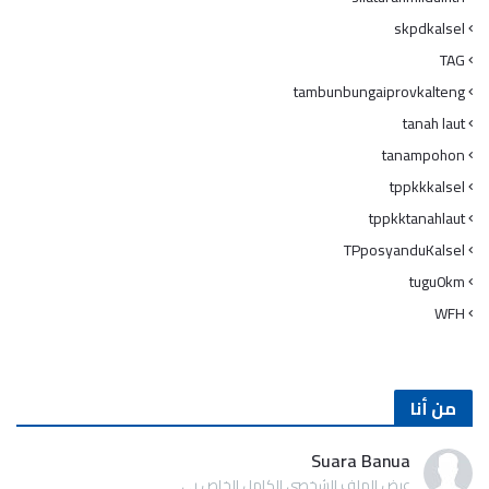
skpdkalsel
TAG
tambunbungaiprovkalteng
tanah laut
tanampohon
tppkkkalsel
tppkktanahlaut
TPposyanduKalsel
tugu0km
WFH
من أنا
Suara Banua
عرض الملف الشخصي الكامل الخاص بي