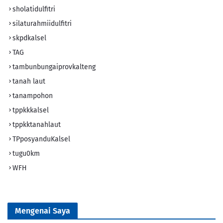
sholatidulfitri
silaturahmiidulfitri
skpdkalsel
TAG
tambunbungaiprovkalteng
tanah laut
tanampohon
tppkkkalsel
tppkktanahlaut
TPposyanduKalsel
tugu0km
WFH
Mengenai Saya