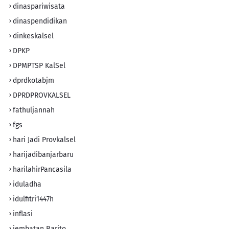
dinaspariwisata
dinaspendidikan
dinkeskalsel
DPKP
DPMPTSP KalSel
dprdkotabjm
DPRDPROVKALSEL
fathuljannah
fgs
hari Jadi Provkalsel
harijadibanjarbaru
harilahirPancasila
iduladha
idulfitri1447h
inflasi
jembatan Barito