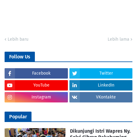
Lebih baru
Lebih lama
Follow Us
Facebook
Twitter
YouTube
LinkedIn
Instagram
VKontakte
Popular
Dikunjungi Istri Wapres Ny.