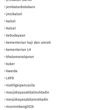
jembatankotabaru
jmsikalsel
kalsel
Kalsel
kebudayaan
kementerian haji dan umrah
kementerian LH
khatamanalquran
kuker
kwarda
LKPD
mahligaipancasila
masjidrayasabilalmuhtadin
mesjidrayasabilamuhtadin
musrembang2026