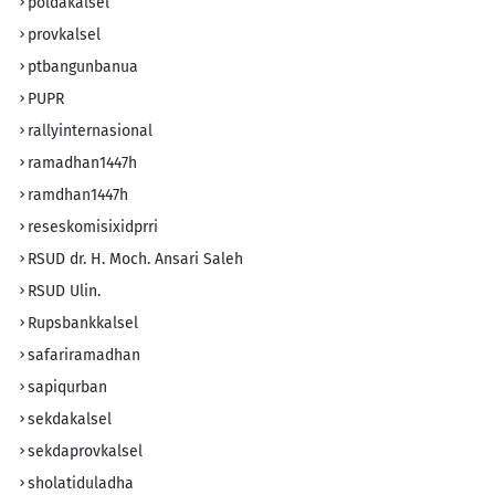
poldakalsel
provkalsel
ptbangunbanua
PUPR
rallyinternasional
ramadhan1447h
ramdhan1447h
reseskomisixidprri
RSUD dr. H. Moch. Ansari Saleh
RSUD Ulin.
Rupsbankkalsel
safariramadhan
sapiqurban
sekdakalsel
sekdaprovkalsel
sholatiduladha