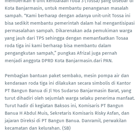
memberikan 6 unit kendaraan roda 3 (Tossa) yang disebar di
Kota Banjarmasin, untuk membantu penanganan masalah
sampah. “Kami berharap dengan adanya unit-unit Tossa ini
bisa sedikit membantu pemerintah dalam hal mengantisipasi
permasalahan sampah. Dikarenakan ada pemukiman warga
yang jauh dari TPS sehingga dengan memanfaatkan Tosaa
roda tiga ini kami berharap bisa membantu dalam
pengangkutan sampah,” pungkas Afrizal juga pernah
menjadi anggota DPRD Kota Banjarmasin.dari PAN.
Pembagian bantuan paket sembako, mesin pompa air dan
kendaraan roda tiga ini dilakukan secara simbolis di Kantor
PT Bangun Banua di Jl Yos Sudarso Banjarmasin Barat, yang
turut dihadiri oleh sejumlah warga selaku penerima manfaat.
Turut hadir di kegiatan Baksos ini, Komisaris PT Bangun
Banua H Abdul Muis, Sekretaris Komisaris Risky Asfan, dan
jajaran Direksi di PT Bangun Banua. Danramil, perwakilan
kecamatan dan kelurahan. (SB)