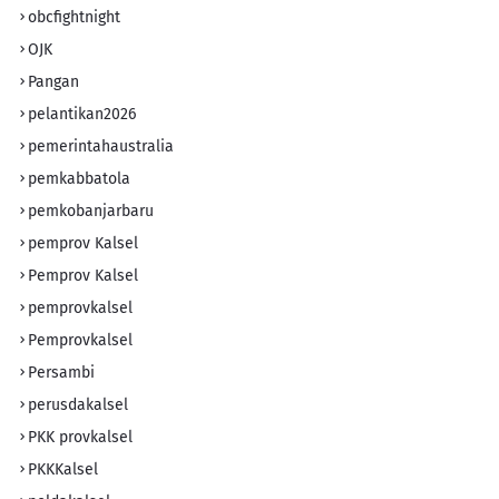
obcfightnight
OJK
Pangan
pelantikan2026
pemerintahaustralia
pemkabbatola
pemkobanjarbaru
pemprov Kalsel
Pemprov Kalsel
pemprovkalsel
Pemprovkalsel
Persambi
perusdakalsel
PKK provkalsel
PKKKalsel