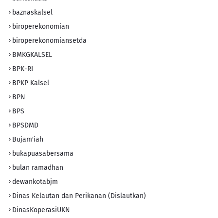
baznaskalsel
biroperekonomian
biroperekonomiansetda
BMKGKALSEL
BPK-RI
BPKP Kalsel
BPN
BPS
BPSDMD
Bujam'iah
bukapuasabersama
bulan ramadhan
dewankotabjm
Dinas Kelautan dan Perikanan (Dislautkan)
DinasKoperasiUKN