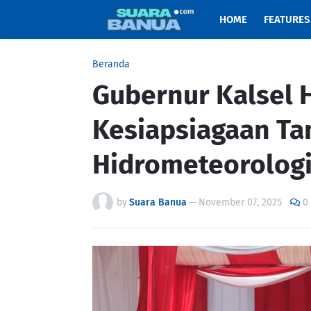
HOME
FEATURES
Beranda
Gubernur Kalsel 
Kesiapsiagaan Ta
Hidrometeorologi
by
Suara Banua
—
November 07, 2025
0