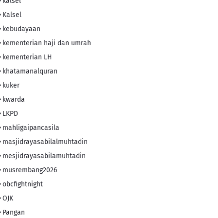
kalsel
Kalsel
kebudayaan
kementerian haji dan umrah
kementerian LH
khatamanalquran
kuker
kwarda
LKPD
mahligaipancasila
masjidrayasabilalmuhtadin
mesjidrayasabilamuhtadin
musrembang2026
obcfightnight
OJK
Pangan