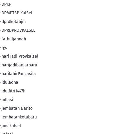
DPKP
DPMPTSP KalSel
dprdkotabjm
DPRDPROVKALSEL
fathuljannah
fgs
hari Jadi Provkalsel
harijadibanjarbaru
harilahirPancasila
iduladha
idulfitri1447h
inflasi
jembatan Barito
jembatankotabaru
jmsikalsel