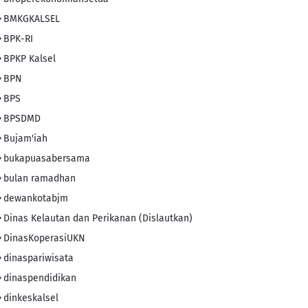
BMKGKALSEL
BPK-RI
BPKP Kalsel
BPN
BPS
BPSDMD
Bujam'iah
bukapuasabersama
bulan ramadhan
dewankotabjm
Dinas Kelautan dan Perikanan (Dislautkan)
DinasKoperasiUKN
dinaspariwisata
dinaspendidikan
dinkeskalsel