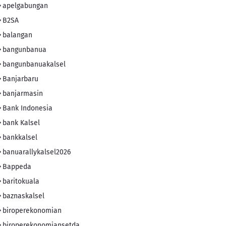
apelgabungan
B2SA
balangan
bangunbanua
bangunbanuakalsel
Banjarbaru
banjarmasin
Bank Indonesia
bank Kalsel
bankkalsel
banuarallykalsel2026
Bappeda
baritokuala
baznaskalsel
biroperekonomian
biroperekonomiansetda