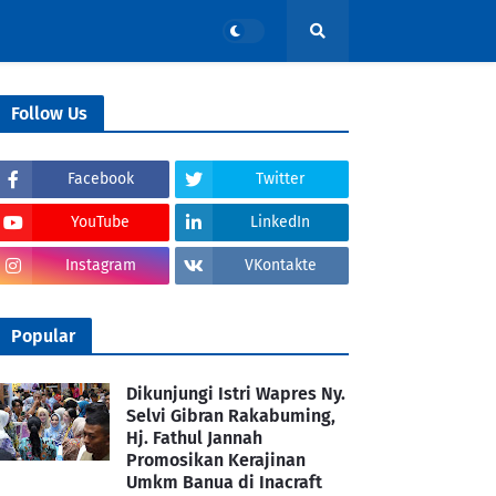
Follow Us
Facebook
Twitter
YouTube
LinkedIn
Instagram
VKontakte
Popular
Dikunjungi Istri Wapres Ny.
Selvi Gibran Rakabuming,
Hj. Fathul Jannah
Promosikan Kerajinan
Umkm Banua di Inacraft