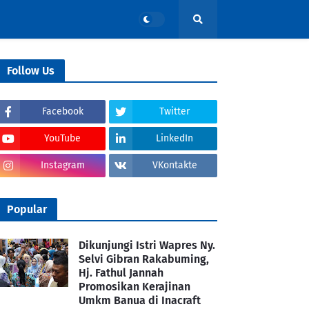
Follow Us
Facebook
Twitter
YouTube
LinkedIn
Instagram
VKontakte
Popular
Dikunjungi Istri Wapres Ny.
Selvi Gibran Rakabuming,
Hj. Fathul Jannah
Promosikan Kerajinan
Umkm Banua di Inacraft