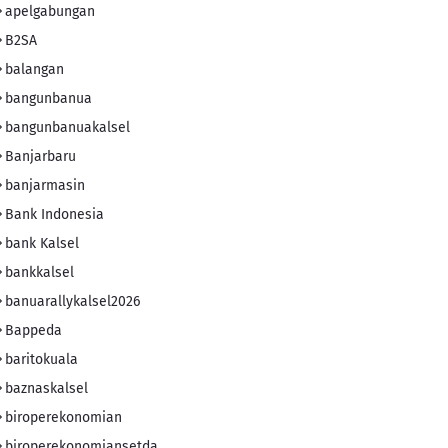
apelgabungan
B2SA
balangan
bangunbanua
bangunbanuakalsel
Banjarbaru
banjarmasin
Bank Indonesia
bank Kalsel
bankkalsel
banuarallykalsel2026
Bappeda
baritokuala
baznaskalsel
biroperekonomian
biroperekonomiansetda