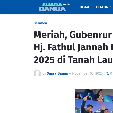
HOME
FEATURES
Beranda
Meriah, Gubenrur
Hj. Fathul Jannah
2025 di Tanah Lau
by
Suara Banua
—
November 02, 2025
0