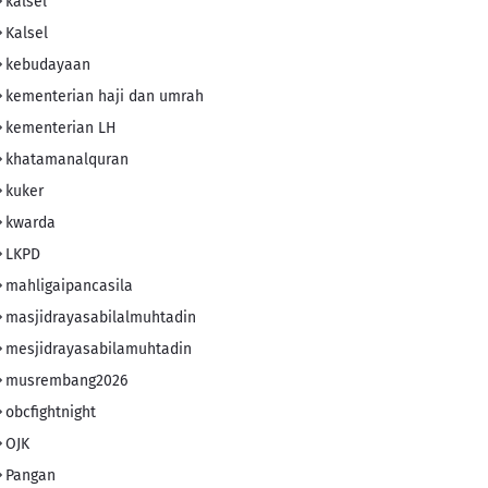
kalsel
Kalsel
kebudayaan
kementerian haji dan umrah
kementerian LH
khatamanalquran
kuker
kwarda
LKPD
mahligaipancasila
masjidrayasabilalmuhtadin
mesjidrayasabilamuhtadin
musrembang2026
obcfightnight
OJK
Pangan