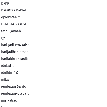
DPKP
DPMPTSP KalSel
dprdkotabjm
DPRDPROVKALSEL
fathuljannah
fgs
hari Jadi Provkalsel
harijadibanjarbaru
harilahirPancasila
iduladha
idulfitri1447h
inflasi
jembatan Barito
jembatankotabaru
jmsikalsel