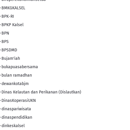
BMKGKALSEL
BPK-RI
BPKP Kalsel
BPN
BPS
BPSDMD
Bujam'iah
bukapuasabersama
bulan ramadhan
dewankotabjm
Dinas Kelautan dan Perikanan (Dislautkan)
DinasKoperasiUKN
dinaspariwisata
dinaspendidikan
dinkeskalsel