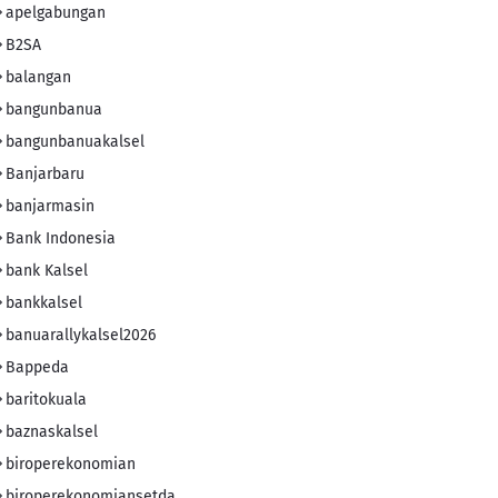
apelgabungan
B2SA
balangan
bangunbanua
bangunbanuakalsel
Banjarbaru
banjarmasin
Bank Indonesia
bank Kalsel
bankkalsel
banuarallykalsel2026
Bappeda
baritokuala
baznaskalsel
biroperekonomian
biroperekonomiansetda