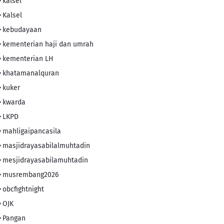
kalsel
Kalsel
kebudayaan
kementerian haji dan umrah
kementerian LH
khatamanalquran
kuker
kwarda
LKPD
mahligaipancasila
masjidrayasabilalmuhtadin
mesjidrayasabilamuhtadin
musrembang2026
obcfightnight
OJK
Pangan