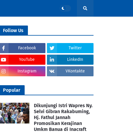
Follow Us
Facebook
Twitter
YouTube
LinkedIn
Instagram
VKontakte
Popular
Dikunjungi Istri Wapres Ny.
Selvi Gibran Rakabuming,
Hj. Fathul Jannah
Promosikan Kerajinan
Umkm Banua di Inacraft