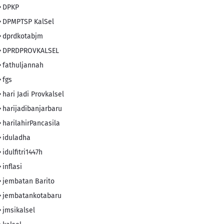
DPKP
DPMPTSP KalSel
dprdkotabjm
DPRDPROVKALSEL
fathuljannah
fgs
hari Jadi Provkalsel
harijadibanjarbaru
harilahirPancasila
iduladha
idulfitri1447h
inflasi
jembatan Barito
jembatankotabaru
jmsikalsel