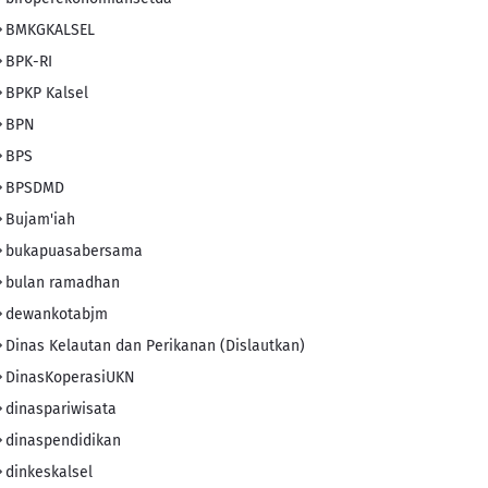
BMKGKALSEL
BPK-RI
BPKP Kalsel
BPN
BPS
BPSDMD
Bujam'iah
bukapuasabersama
bulan ramadhan
dewankotabjm
Dinas Kelautan dan Perikanan (Dislautkan)
DinasKoperasiUKN
dinaspariwisata
dinaspendidikan
dinkeskalsel