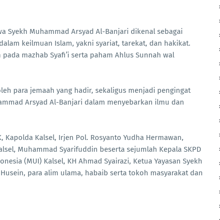
wa Syekh Muhammad Arsyad Al-Banjari dikenal sebagai
alam keilmuan Islam, yakni syariat, tarekat, dan hakikat.
 pada mazhab Syafi’i serta paham Ahlus Sunnah wal
eh para jemaah yang hadir, sekaligus menjadi pengingat
ammad Arsyad Al-Banjari dalam menyebarkan ilmu dan
K, Kapolda Kalsel, Irjen Pol. Rosyanto Yudha Hermawan,
Kalsel, Muhammad Syarifuddin beserta sejumlah Kepala SKPD
onesia (MUI) Kalsel, KH Ahmad Syairazi, Ketua Yayasan Syekh
sein, para alim ulama, habaib serta tokoh masyarakat dan