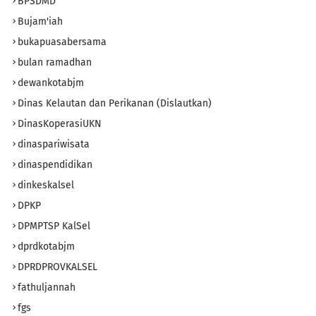
BPSDMD
Bujam'iah
bukapuasabersama
bulan ramadhan
dewankotabjm
Dinas Kelautan dan Perikanan (Dislautkan)
DinasKoperasiUKN
dinaspariwisata
dinaspendidikan
dinkeskalsel
DPKP
DPMPTSP KalSel
dprdkotabjm
DPRDPROVKALSEL
fathuljannah
fgs