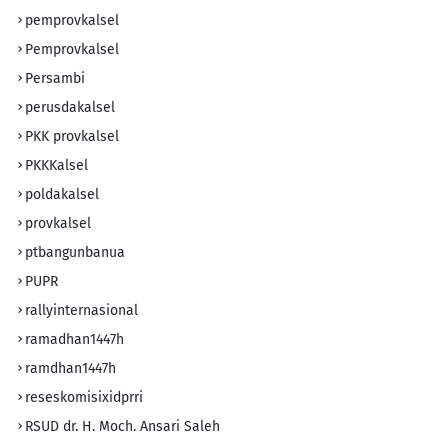
pemprovkalsel
Pemprovkalsel
Persambi
perusdakalsel
PKK provkalsel
PKKKalsel
poldakalsel
provkalsel
ptbangunbanua
PUPR
rallyinternasional
ramadhan1447h
ramdhan1447h
reseskomisixidprri
RSUD dr. H. Moch. Ansari Saleh