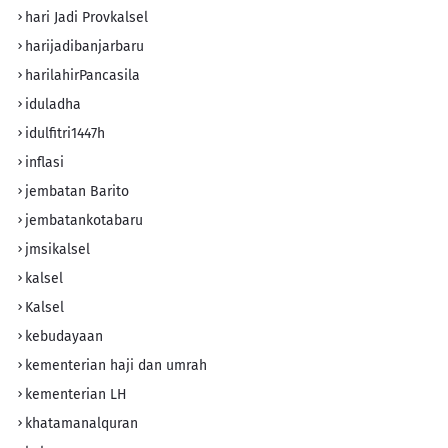
hari Jadi Provkalsel
harijadibanjarbaru
harilahirPancasila
iduladha
idulfitri1447h
inflasi
jembatan Barito
jembatankotabaru
jmsikalsel
kalsel
Kalsel
kebudayaan
kementerian haji dan umrah
kementerian LH
khatamanalquran