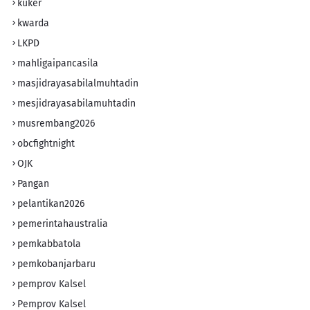
kuker
kwarda
LKPD
mahligaipancasila
masjidrayasabilalmuhtadin
mesjidrayasabilamuhtadin
musrembang2026
obcfightnight
OJK
Pangan
pelantikan2026
pemerintahaustralia
pemkabbatola
pemkobanjarbaru
pemprov Kalsel
Pemprov Kalsel