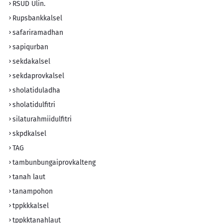
RSUD Ulin.
Rupsbankkalsel
safariramadhan
sapiqurban
sekdakalsel
sekdaprovkalsel
sholatiduladha
sholatidulfitri
silaturahmiidulfitri
skpdkalsel
TAG
tambunbungaiprovkalteng
tanah laut
tanampohon
tppkkkalsel
tppkktanahlaut