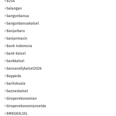
B2SA
balangan
bangunbanua
bangunbanuakalsel
Banjarbaru
banjarmasin
Bank Indonesia
bank Kalsel
bankkalsel
banuarallykalsel2026
Bappeda
baritokuala
baznaskalsel
biroperekonomian
biroperekonomiansetda
BMKGKALSEL