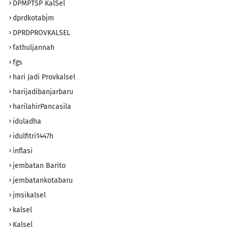
DPMPTSP KalSel
dprdkotabjm
DPRDPROVKALSEL
fathuljannah
fgs
hari Jadi Provkalsel
harijadibanjarbaru
harilahirPancasila
iduladha
idulfitri1447h
inflasi
jembatan Barito
jembatankotabaru
jmsikalsel
kalsel
Kalsel