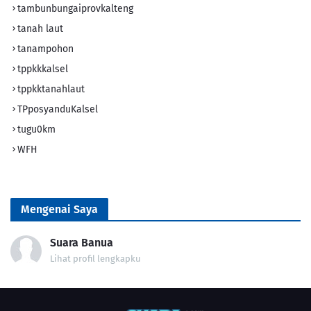
tambunbungaiprovkalteng
tanah laut
tanampohon
tppkkkalsel
tppkktanahlaut
TPposyanduKalsel
tugu0km
WFH
Mengenai Saya
Suara Banua
Lihat profil lengkapku