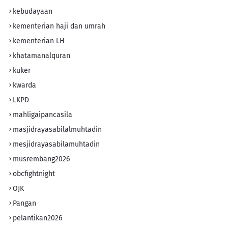
kebudayaan
kementerian haji dan umrah
kementerian LH
khatamanalquran
kuker
kwarda
LKPD
mahligaipancasila
masjidrayasabilalmuhtadin
mesjidrayasabilamuhtadin
musrembang2026
obcfightnight
OJK
Pangan
pelantikan2026