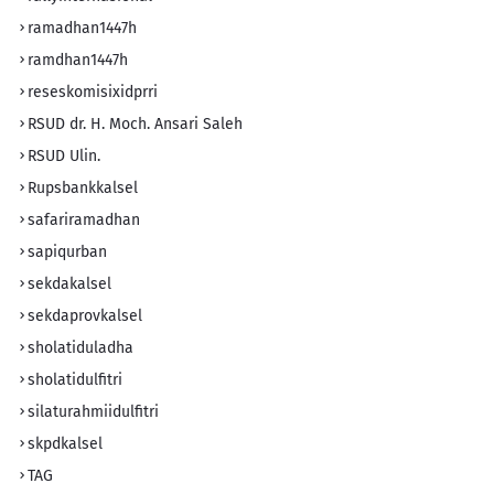
ramadhan1447h
ramdhan1447h
reseskomisixidprri
RSUD dr. H. Moch. Ansari Saleh
RSUD Ulin.
Rupsbankkalsel
safariramadhan
sapiqurban
sekdakalsel
sekdaprovkalsel
sholatiduladha
sholatidulfitri
silaturahmiidulfitri
skpdkalsel
TAG