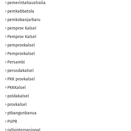
pemerintahaustralia
pemkabbatola
pemkobanjarbaru
pemprov Kalsel
Pemprov Kalsel
pemprovkalsel
Pemprovkalsel
Persambi
perusdakalsel
PKK provkalsel
PKKKalsel
poldakalsel
provkalsel
ptbangunbanua
PUPR
rallyinternasional