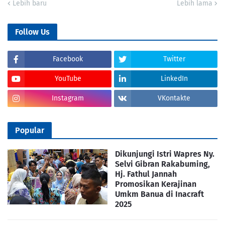
Lebih baru
Lebih lama
Follow Us
Facebook
Twitter
YouTube
LinkedIn
Instagram
VKontakte
Popular
Dikunjungi Istri Wapres Ny.
Selvi Gibran Rakabuming,
Hj. Fathul Jannah
Promosikan Kerajinan
Umkm Banua di Inacraft
2025