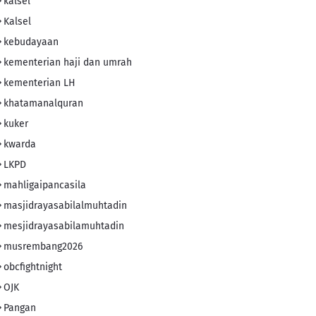
kalsel
Kalsel
kebudayaan
kementerian haji dan umrah
kementerian LH
khatamanalquran
kuker
kwarda
LKPD
mahligaipancasila
masjidrayasabilalmuhtadin
mesjidrayasabilamuhtadin
musrembang2026
obcfightnight
OJK
Pangan