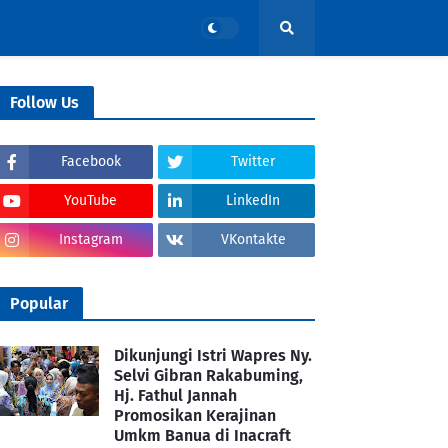
Follow Us
Facebook
Twitter
YouTube
LinkedIn
Instagram
VKontakte
Popular
Dikunjungi Istri Wapres Ny.
Selvi Gibran Rakabuming,
Hj. Fathul Jannah
Promosikan Kerajinan
Umkm Banua di Inacraft