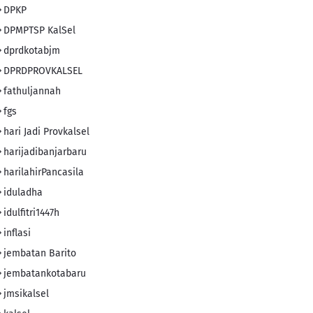
DPKP
DPMPTSP KalSel
dprdkotabjm
DPRDPROVKALSEL
fathuljannah
fgs
hari Jadi Provkalsel
harijadibanjarbaru
harilahirPancasila
iduladha
idulfitri1447h
inflasi
jembatan Barito
jembatankotabaru
jmsikalsel