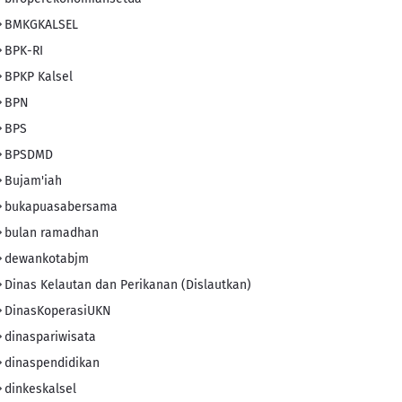
BMKGKALSEL
BPK-RI
BPKP Kalsel
BPN
BPS
BPSDMD
Bujam'iah
bukapuasabersama
bulan ramadhan
dewankotabjm
Dinas Kelautan dan Perikanan (Dislautkan)
DinasKoperasiUKN
dinaspariwisata
dinaspendidikan
dinkeskalsel