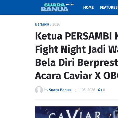
HOME
FEATURES
Beranda
2026
Ketua PERSAMBI Ka
Fight Night Jadi 
Bela Diri Berpre
Acara Caviar X OB
by
Suara Banua
—
Juli 05, 2026
0