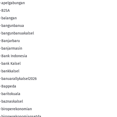
apelgabungan
B2SA
balangan
bangunbanua
bangunbanuakalsel
Banjarbaru
banjarmasin
Bank Indonesia
bank Kalsel
bankkalsel
banuarallykalsel2026
Bappeda
baritokuala
baznaskalsel
biroperekonomian
biroperekonomiansetda