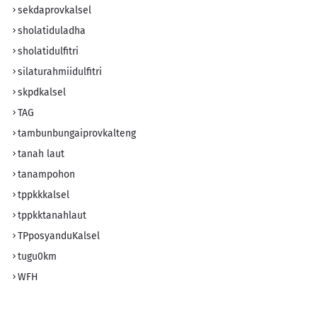
sekdaprovkalsel
sholatiduladha
sholatidulfitri
silaturahmiidulfitri
skpdkalsel
TAG
tambunbungaiprovkalteng
tanah laut
tanampohon
tppkkkalsel
tppkktanahlaut
TPposyanduKalsel
tugu0km
WFH