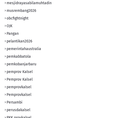
mesjidrayasabilamuhtadin
musrembang2026
obcfightnight
OJK
Pangan
pelantikan2026
pemerintahaustralia
pemkabbatola
pemkobanjarbaru
pemprov Kalsel
Pemprov Kalsel
pemprovkalsel
Pemprovkalsel
Persambi
perusdakalsel
PKK provkalsel