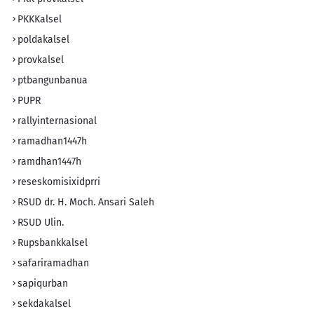
PKKKalsel
poldakalsel
provkalsel
ptbangunbanua
PUPR
rallyinternasional
ramadhan1447h
ramdhan1447h
reseskomisixidprri
RSUD dr. H. Moch. Ansari Saleh
RSUD Ulin.
Rupsbankkalsel
safariramadhan
sapiqurban
sekdakalsel