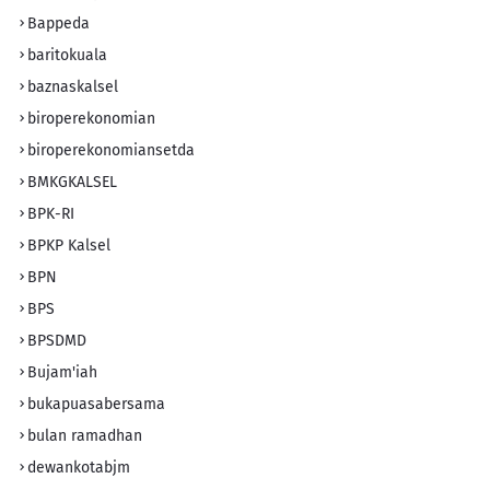
Bappeda
baritokuala
baznaskalsel
biroperekonomian
biroperekonomiansetda
BMKGKALSEL
BPK-RI
BPKP Kalsel
BPN
BPS
BPSDMD
Bujam'iah
bukapuasabersama
bulan ramadhan
dewankotabjm