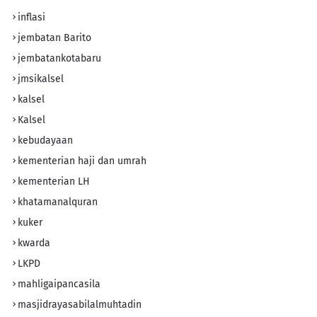
inflasi
jembatan Barito
jembatankotabaru
jmsikalsel
kalsel
Kalsel
kebudayaan
kementerian haji dan umrah
kementerian LH
khatamanalquran
kuker
kwarda
LKPD
mahligaipancasila
masjidrayasabilalmuhtadin