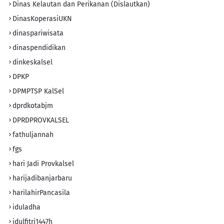
Dinas Kelautan dan Perikanan (Dislautkan)
DinasKoperasiUKN
dinaspariwisata
dinaspendidikan
dinkeskalsel
DPKP
DPMPTSP KalSel
dprdkotabjm
DPRDPROVKALSEL
fathuljannah
fgs
hari Jadi Provkalsel
harijadibanjarbaru
harilahirPancasila
iduladha
idulfitri1447h