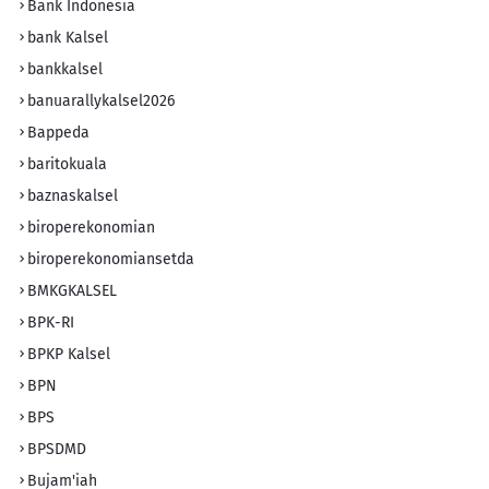
Bank Indonesia
bank Kalsel
bankkalsel
banuarallykalsel2026
Bappeda
baritokuala
baznaskalsel
biroperekonomian
biroperekonomiansetda
BMKGKALSEL
BPK-RI
BPKP Kalsel
BPN
BPS
BPSDMD
Bujam'iah