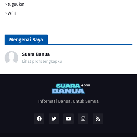
tugu0km
WFH
Mengenai Saya
Suara Banua
Lihat profil lengkapku
Informasi Banua, Untuk Semua