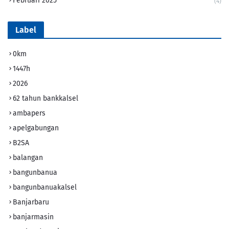
Februari 2025
(4)
Label
0km
1447h
2026
62 tahun bankkalsel
ambapers
apelgabungan
B2SA
balangan
bangunbanua
bangunbanuakalsel
Banjarbaru
banjarmasin